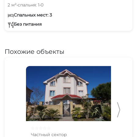
2 м²
•
спальня: 1
•
0
Спальных мест: 3
Без питания
Похожие объекты
☆
☆
☆
☆
☆
☆
☆
Частный сектор
Час