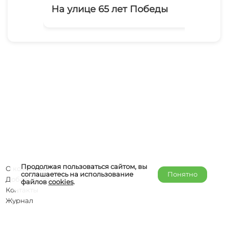
На улице 65 лет Победы
На
Продолжая пользоваться сайтом, вы
О компании
соглашаетесь на использование
Понятно
Добавить объект
файлов
cookies
.
Контакты
Журнал
Отельерам
Правообладателям