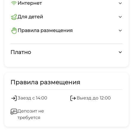
Трансфер платно
Интернет
Wi-Fi интернет на всей территории
Интернет Wi-Fi
Для детей
стульчики для кормления
Правила размещения
Детский бассейн
запрещено курить
Мангал/барбекю
Платно
запрещено шуметь после 23-00
Платные услуги
минимальный заезд от 3 суток
Холодильник
Правила размещения
Кондиционер
Заезд с 14:00
Выезд до 12:00
Отопление
Депозит не
требуется