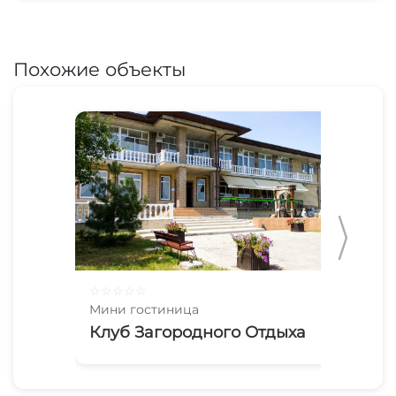
Похожие объекты
☆
☆
☆
☆
☆
☆
☆
Мини гостиница
Мин
Клуб Загородного Отдыха
Те