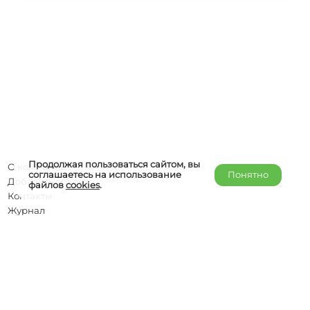
Продолжая пользоваться сайтом, вы
О компании
соглашаетесь на использование
Понятно
Добавить объект
файлов
cookies
.
Контакты
Журнал
Отельерам
Правообладателям
admin@helper-travel.com