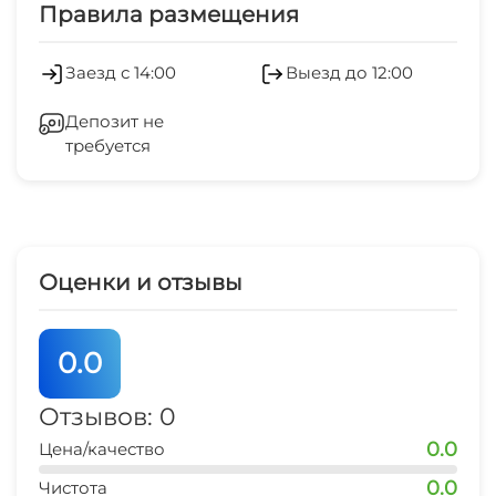
Обслуживание номеров
Правила размещения
Оборудование для встреч и
Заезд с 14:00
Выезд до 12:00
презентаций
Депозит не
Холодильник
требуется
Кондиционер
Гладильные принадлежности
Оценки и отзывы
Спутниковое ТВ
0.0
Отзывов: 0
0.0
Цена/качество
0.0
Чистота