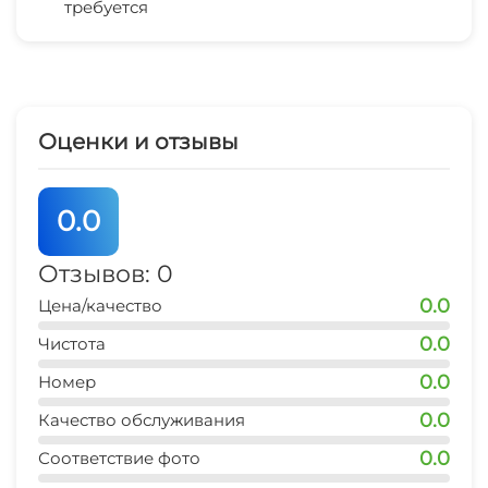
всем остальным вопросам в телефонном
требуется
СВЧ
магазин продукты
разговоре.
1 мин
остановка транспорта
5 мин
Оценки и отзывы
банкомат Сбербанк
10 мин
0.0
аптека
5 мин
Отзывов: 0
0.0
Цена/качество
аквапарк
20 мин
0.0
Чистота
0.0
дельфинарий
Номер
20 мин
0.0
Качество обслуживания
0.0
Соответствие фото