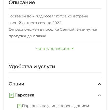
Описание
Гостевой дом "Одиссея" готов ко встрече
гостей летнего сезона 2022!
Он расположен в поселке Сенной! 5-минутная
прогулка до пляжа!
Комплекс включает в себя кухню оснащённую
Читать полностью
всей необходимой техникой и оборудованием
для самостоятельной готовки!
"Одиссея" радует своих гостей доступными
Удобства и услуги
ценами с 2012 года. С того же времени
стоимость проживания у нас фиксированная!
Предоставляемые услуги:
Опции
- трансфер
Парковка
- мангал
- автостоянка
Парковка на улице перед зданием
- прачечная