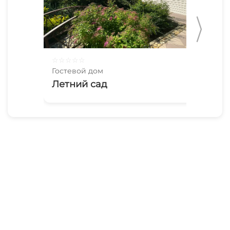
☆
☆
☆
☆
☆
☆
☆
Гостевой дом
Гос
Летний сад
От