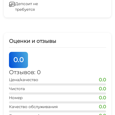
Беседка
3 мин
С удовольствием сориентируем по ценам и
Депозит не
всем остальным вопросам в телефонном
требуется
СВЧ
магазин продукты
разговоре.
1 мин
остановка транспорта
5 мин
Оценки и отзывы
банкомат Сбербанк
10 мин
0.0
аптека
5 мин
Отзывов: 0
0.0
Цена/качество
аквапарк
20 мин
0.0
Чистота
0.0
дельфинарий
Номер
20 мин
0.0
Качество обслуживания