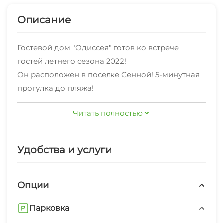
Описание
Гостевой дом "Одиссея" готов ко встрече
гостей летнего сезона 2022!
Он расположен в поселке Сенной! 5-минутная
прогулка до пляжа!
Комплекс включает в себя кухню оснащённую
Читать полностью
всей необходимой техникой и оборудованием
для самостоятельной готовки!
"Одиссея" радует своих гостей доступными
Удобства и услуги
ценами с 2012 года. С того же времени
стоимость проживания у нас фиксированная!
Предоставляемые услуги:
Опции
- трансфер
Парковка
- мангал
- автостоянка