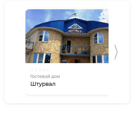
☆
☆
☆
☆
☆
☆
☆
Гостевой дом
Гос
Штурвал
До