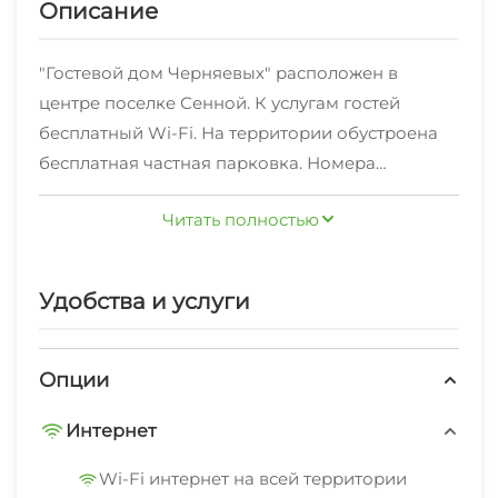
Описание
"Гостевой дом Черняевых" расположен в
центре поселке Сенной. К услугам гостей
бесплатный Wi-Fi. На территории обустроена
бесплатная частная парковка. Номера
оснащены чайником, кондиционером и
Читать полностью
телевизором с плоским экраном. В числе
удобств собственная ванная комната. В
распоряжении гостей общая кухня. В гостевом
Удобства и услуги
доме есть тренажерный зал, можно поиграть в
настольный теннис, продегустировать
продукты пчеловодства.
Опции
"Гостевой дом Черняевых" находится в 23 км от
Интернет
станицы Тамань и в 39 км от поселка Витязево.
Расстояние до аэропорта Анапы составляет 42
Wi-Fi интернет на всей территории
км.