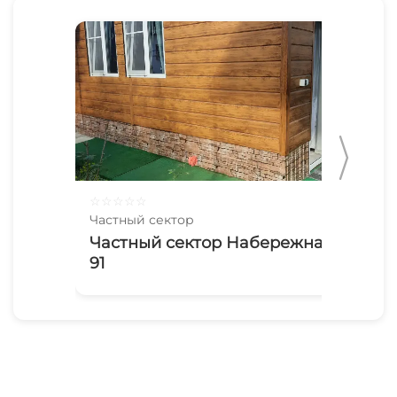
☆
☆
☆
☆
☆
☆
☆
Частный сектор
Час
Частный сектор Набережная
Ча
91
Пр