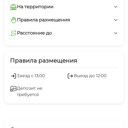
На территории
Маршруты для пеших прогулок
Правила размещения
запрещено курить
Расстояние до
магазин
запрещено шуметь после 23-00
1 мин
Правила размещения
банкомат
5 мин
Заезд с 13:00
Выезд до 12:00
Депозит не
требуется