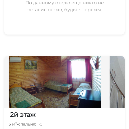
По данному отелю еще никто не
оставил отзыв, будьте первым.
2й этаж
13 м²
•
спальня: 1
•
0