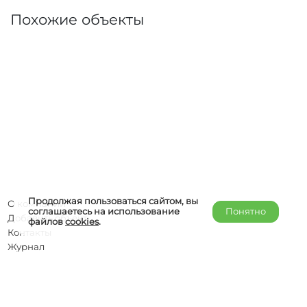
Похожие объекты
Продолжая пользоваться сайтом, вы
О компании
соглашаетесь на использование
Понятно
Добавить объект
файлов
cookies
.
Контакты
Журнал
Отельерам
Правообладателям
admin@helper-travel.com