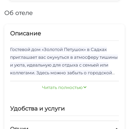
Об отеле
Описание
Гостевой дом «Золотой Петушок» в Садках
приглашает вас окунуться в атмосферу тишины
и уюта, идеальную для отдыха с семьей или
коллегами. Здесь можно забыть о городской
суете, наслаждаясь природой и чистым
На территории гостевого дома к вашим
Читать полностью
воздухом. Для любителей рыбалки и охоты это
услугам: комфортные номера с полным
место станет настоящим раем, предоставляя
набором удобств, просторный банкетный зал
все условия для активного отдыха на свежем
для проведения праздничных мероприятий и
Удобства и услуги
воздухе.
встреч, а также мангалы для приготовления
Для удобства гостей предусмотрена
вкусных блюд на открытом огне. После
автостоянка, обеспечивающая безопасность
Опции