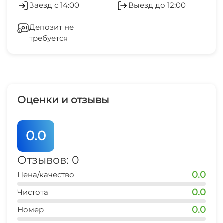
Заезд с 14:00
Выезд до 12:00
Бассейн под открытым небом
остановка транспорта
Кондиционер
5 мин
Депозит не
Мангал/барбекю
требуется
Отопление
аптека
20 мин
Терраса
Гладильные принадлежности
банкомат
Место для пикника
20 мин
Зеленый двор
Оценки и отзывы
центр
Беседка
20 мин
0.0
Прачечная
автовокзал
20 мин
Отзывов: 0
0.0
Цена/качество
0.0
Чистота
0.0
Номер