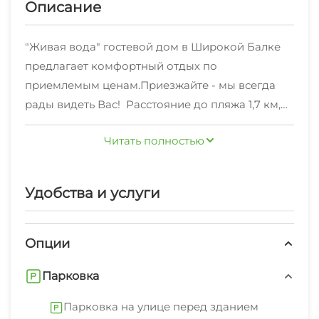
Описание
"Живая вода" гостевой дом в Широкой Балке
предлагает комфортный отдых по
приемлемым ценам.Приезжайте - мы всегда
рады видеть Вас! Расстояние до пляжа 1,7 км,
20 минут неспешной прогулки по тенистой
Читать полностью
местности, бассейн на территории с
сероводородной водой. Гостевой дом граничит
с лесом. На участке расположенная зона
Удобства и услуги
отдыха ,мангал беседка. лавочки,
тренажеры,качели для детей. кухня для
самостоятельного приготовления пищи.
Опции
Парковка
Парковка на улице перед зданием