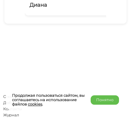
Диана
Продолжая пользоваться сайтом, вы
О компании
соглашаетесь на использование
Понятно
Добавить объект
файлов
cookies
.
Контакты
Журнал
Отельерам
Правообладателям