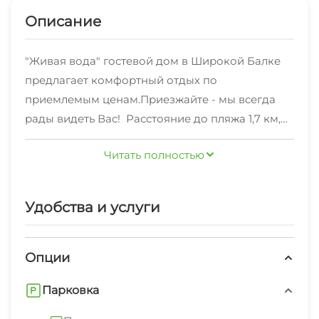
Описание
"Живая вода" гостевой дом в Широкой Балке
предлагает комфортный отдых по
приемлемым ценам.Приезжайте - мы всегда
рады видеть Вас! Расстояние до пляжа 1,7 км,
20 минут неспешной прогулки по тенистой
Читать полностью
местности, бассейн на территории с
сероводородной водой. Гостевой дом граничит
с лесом. На участке расположенная зона
Удобства и услуги
отдыха ,мангал беседка. лавочки,
тренажеры,качели для детей. кухня для
самостоятельного приготовления пищи.
Опции
Парковка