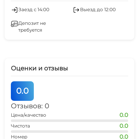
Холодильник
Заезд с 14:00
Выезд до 12:00
Бассейн под открытым небом
остановка транспорта
Кондиционер
5 мин
Депозит не
Мангал/барбекю
требуется
Отопление
аптека
20 мин
Терраса
Гладильные принадлежности
банкомат
Место для пикника
20 мин
Зеленый двор
Оценки и отзывы
центр
Беседка
20 мин
0.0
Прачечная
автовокзал
20 мин
Отзывов: 0
0.0
Цена/качество
0.0
Чистота
0.0
Номер