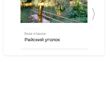
☆
☆
☆
☆
☆
☆
☆
База отдыха
Баз
Райский уголок
Ша