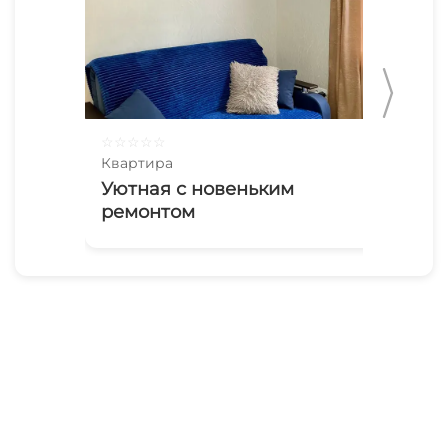
☆
☆
☆
☆
☆
☆
☆
Квартира
Ква
Уютная с новеньким
В 
ремонтом