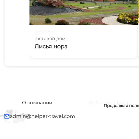
☆
☆
☆
☆
☆
Гостевой дом
Лисья нора
О компании
Добавить объект
Продолжая польз
admin@helper-travel.com
© 2016-2025 «Помощник Путешественника»