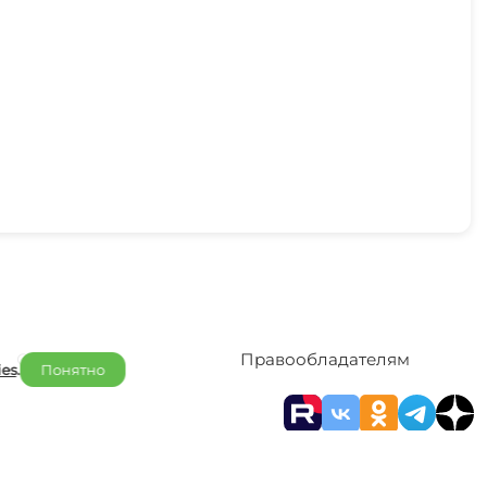
Отельерам
Правообладателям
ies
.
Понятно
Договор оферты
Политика конфиденциальности