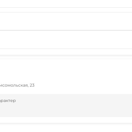
омсомольская, 23
арактер