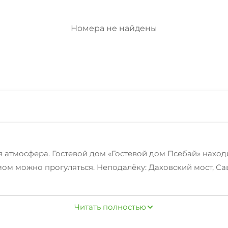
Номера не найдены
атмосфера. Гостевой дом «Гостевой дом Псебай» находи
мом можно прогуляться. Неподалёку: Даховский мост, С
Читать полностью
можно будет на бесплатной парковке. Также для гостей 