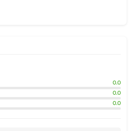
жности
ния лыж
0.0
0.0
0.0