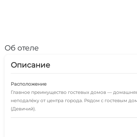
Об отеле
Описание
Расположение
Главное преимущество гостевых домов — домашняя 
неподалёку от центра города. Рядом с гостевым до
(Девичий).
В гостевом доме
Если вы путешествуете на машине, припарковаться 