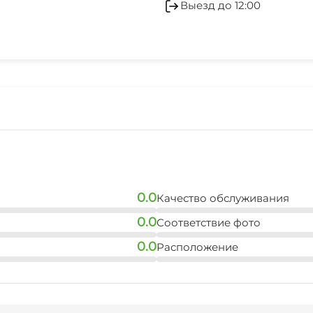
Гладильные принадле
Выезд до 12:00
Помещение для хране
0.0
Качество обслуживания
0.0
Соответствие фото
0.0
Расположение