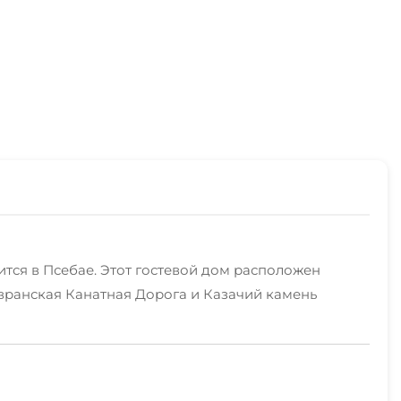
тся в Псебае. Этот гостевой дом расположен
авранская Канатная Дорога и Казачий камень
в гостевом доме: хамам. Дополнительно для