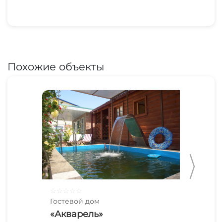
Похожие объекты
☆
☆
☆
☆
☆
☆
☆
Гостевой дом
Гос
«Акварель»
На