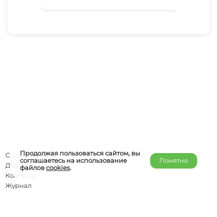
Продолжая пользоваться сайтом, вы
О компании
соглашаетесь на использование
Понятно
Добавить объект
файлов
cookies
.
Контакты
Журнал
Отельерам
Правообладателям