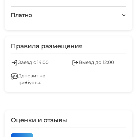
запрещено курить в номерах
Детская площадка
Платно
Дети любого возраста
Платные услуги
Можно с животными
Стиральная машина
Правила размещения
Есть трансфер
Гладильные принадлежности
Заезд с 14:00
Выезд до 12:00
Мангал/барбекю
Зеленый двор
Депозит не
требуется
Беседка
Спутниковое ТВ
СВЧ
Оценки и отзывы