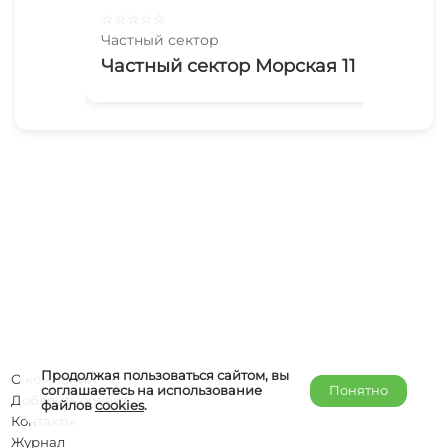
☆
☆
☆
☆
☆
☆
☆
Частный сектор
Час
Частный сектор Морская 11
У 
Продолжая пользоваться сайтом, вы
О компании
соглашаетесь на использование
Понятно
Добавить объект
файлов
cookies
.
Контакты
Журнал