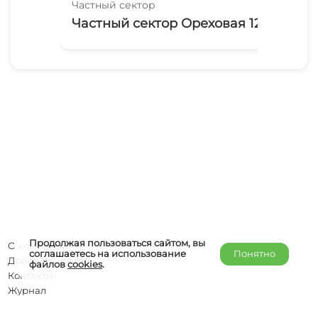
Частный сектор
Час
Частный сектор Ореховая 12
У 
Продолжая пользоваться сайтом, вы
О компании
соглашаетесь на использование
Понятно
Добавить объект
файлов
cookies
.
Контакты
Журнал
Отельерам