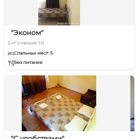
"Эконом"
2 м²
•
спальня: 1
•
0
Спальных мест: 5
Без питания
"С удобствами"