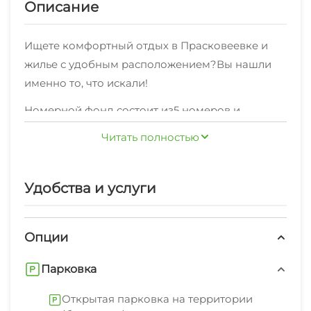
Описание
Ищете комфортный отдых в Прасковеевке и
жилье с удобным расположением?Вы нашли
именно то, что искали!
Номерной фонд состоит из5 номеров и
представлен категориями "Эконом" , "С
Читать полностью
удобствами" по комфортной цене.
В шаговой доступности находятся кафе и
Удобства и услуги
продуктовый магазин.
Предоставляем стабильное WI-FI соединение.
Опции
К услугам отдыхающих: экскурсионные услуги,
стиральная машина, гладильные
Парковка
принадлежности, зеленый двор, беседка, свч,
Открытая парковка на территории
шезлонги/лежаки.Наши сотрудники с радостью