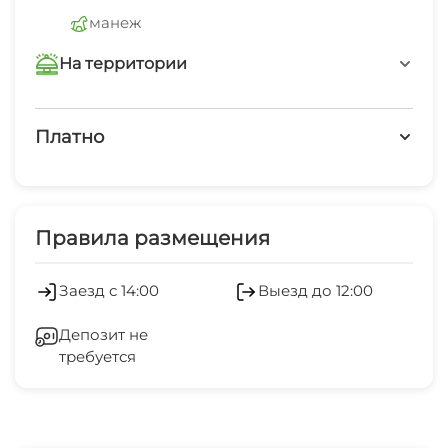
манеж
На территории
Бассейн под открытым небом
Платно
Мангал/барбекю
Платные услуги
Настольные игры и/или пазлы
Холодильник
Правила размещения
Место для пикника
Беседка
Заезд с 14:00
Выезд до 12:00
Шезлонги/лежаки
Депозит не
требуется
Пляжные зонтики