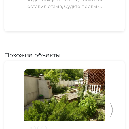
оставил отзыв, будьте первым.
Похожие объекты
☆
☆
☆
☆
☆
☆
☆