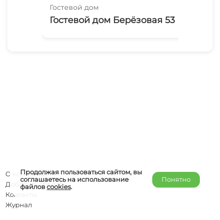
Гостевой дом
Гос
Гостевой дом Берёзовая 53
Да
Продолжая пользоваться сайтом, вы
О компании
соглашаетесь на использование
Понятно
Добавить объект
файлов
cookies
.
Контакты
Журнал
Отельерам