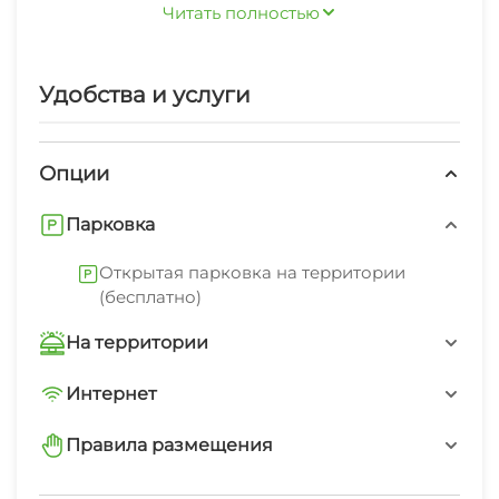
Читать полностью
греческом селе Прасковеевка, с 30 минутах
езды от города Геленджика на автомобиле.
Тихое место, лесной массив, речка, горы
Удобства и услуги
сочетаются с уютным домиком и чистым
двориком. До моря и прекрасного пляжа у
скалы Парус 5 км. Вернувшись с пляжа вы
Опции
сможете насладиться лесом, искупаться в
Парковка
протекающей рядом с домом горной речке, в
естественных каменных ваннах. В спокойной
Открытая парковка на территории
обстановке, на отлично оборудованном
(бесплатно)
мангале, поджарить шашлык или запечь рыбу,
На территории
наслаждаясь прекрасным домашним
виноградным вином, которое делают местные
Трансфер платно
Интернет
жители Прасковеевки. Подумайте, если вы
отдыхаете на своем транспорте - это ваш
Wi-Fi интернет на всей территории
Интернет Wi-Fi
Правила размещения
выбор!
запрещено курить в номерах
Автостоянка