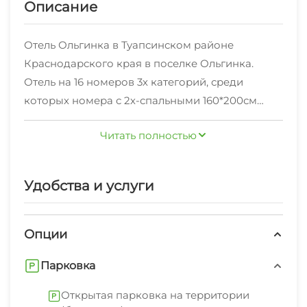
Описание
Отель Ольгинка в Туапсинском районе
Краснодарского края в поселке Ольгинка.
Отель на 16 номеров 3х категорий, среди
которых номера с 2х-спальными 160*200см
кроватями, раскладными одноместными
Читать полностью
диванами, 2х-спальными кроватями 160*200см,
раскладными двуспальными диванами и 4х-
местные номера с 2х-спальной кроватью и
Удобства и услуги
раскладными 2х-спальными диванами с
небольшими кухонными зонами, в которых
можно приготовить питание. Также есть
Опции
двухкомнатные апартаменты с кухней для
Парковка
размещения большой семьи на 7 человек, в
которой есть номер с кухней и номер с
Открытая парковка на территории
балконом. Номера есть с балконами и без. На