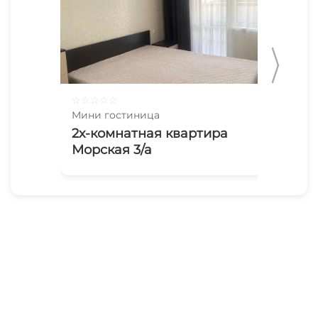
☆
☆
☆
☆
☆
☆
☆
Мини гостиница
Мин
2х-комнатная квартира
Аф
Морская 3/а