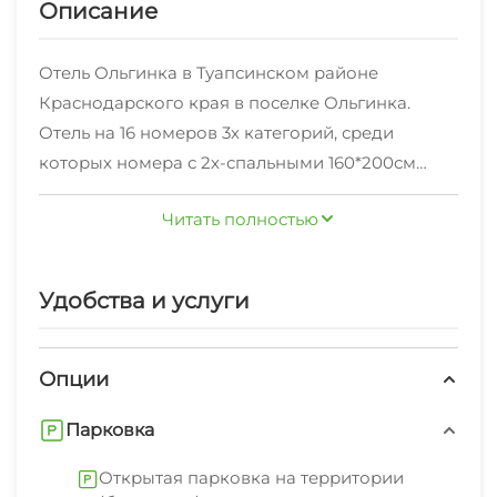
Описание
Отель Ольгинка в Туапсинском районе
Краснодарского края в поселке Ольгинка.
Отель на 16 номеров 3х категорий, среди
которых номера с 2х-спальными 160*200см
кроватями, раскладными одноместными
Читать полностью
диванами, 2х-спальными кроватями 160*200см,
раскладными двуспальными диванами и 4х-
местные номера с 2х-спальной кроватью и
Удобства и услуги
раскладными 2х-спальными диванами с
небольшими кухонными зонами, в которых
можно приготовить питание. Также есть
Опции
двухкомнатные апартаменты с кухней для
Парковка
размещения большой семьи на 7 человек, в
которой есть номер с кухней и номер с
Открытая парковка на территории
балконом. Номера есть с балконами и без. На