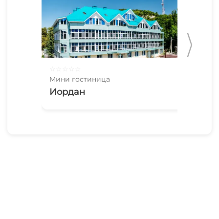
☆
☆
☆
☆
☆
☆
☆
Мини гостиница
Мин
Иордан
Аф