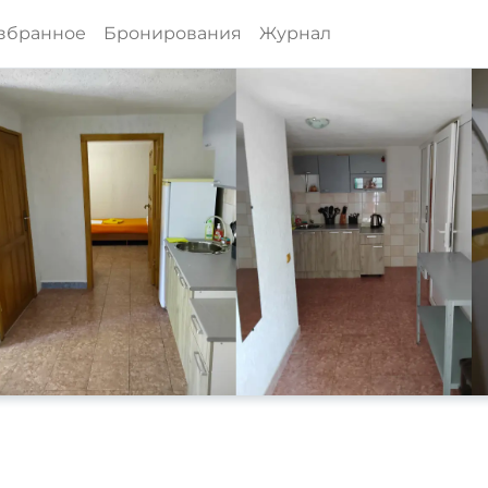
збранное
Бронирования
Журнал