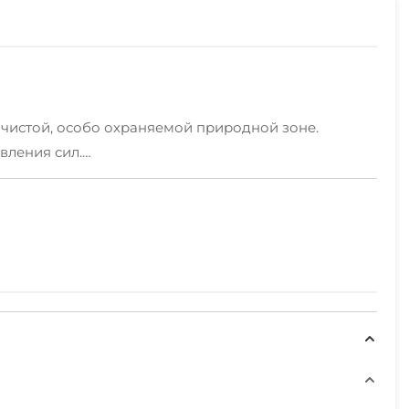
 чистой, особо охраняемой природной зоне.
вления сил.
а.
магазинами, детскими аттракционами.
 холодильник, Wi-Fi, телевизор, кондиционер,
 балкон.
ной барбекю.