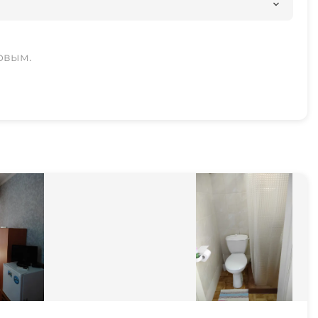
рвым.