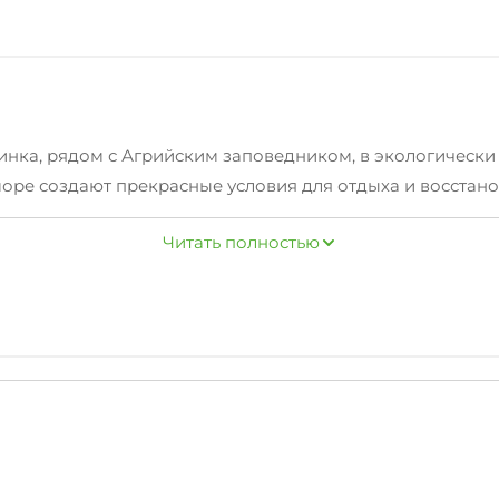
инка, рядом с Агрийским заповедником, в экологически
е море создают прекрасные условия для отдыха и восстано
ентра поселка, сетевых супермаркетов, городского рынк
Читать полностью
еходящей в набережную реки с многочисленными кафе, 
 номера с индивидуальными входами и всеми удобствами:
уальные беседки, на втором этаже - просторный общий
амостоятельного приготовления пищи.
рритория, с бассейном, детской игровой площадкой, зо