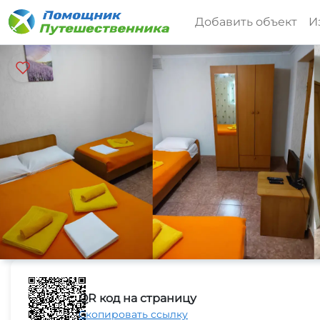
Добавить объект
И
QR код на страницу
Скопировать ссылку