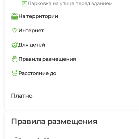
Парковка на улице перед зданием
На территории
Трансфер платно
Интернет
Wi-Fi интернет на всей территории
Для детей
Интернет Wi-Fi
детская площадка
Правила размещения
Есть трансфер
запрещено курить в помещениях
Расстояние до
Маршруты для пеших прогулок
магазин
минимальный заезд от 5 суток
5 мин
Платно
Платные услуги
Правила размещения
Развлечения для детей
Кондиционер