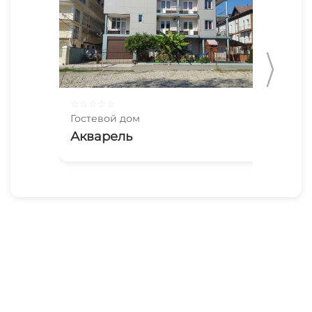
☆
☆
☆
☆
☆
☆
☆
Гостевой дом
Гос
Акварель
Со