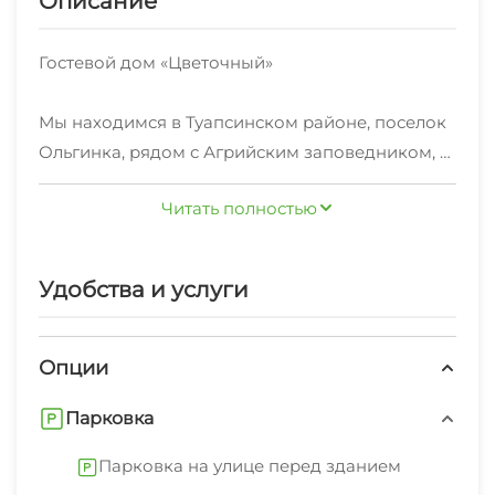
Описание
Гостевой дом «Цветочный»
Мы находимся в Туапсинском районе, поселок
Ольгинка, рядом с Агрийским заповедником, в
экологически чистой, особо охраняемой
Читать полностью
природной зоне.
Удаленность от трассы, близость леса и гор,
чистое море создают прекрасные условия для
Удобства и услуги
отдыха и восстановления сил.
До моря 20 мин. прогулочным шагом, 5-10 мин.
до центра поселка, сетевых супермаркетов,
Опции
городского рынка.
Парковка
Путь к пляжу проходит по проселочной дороге
переходящей в набережную реки с
Парковка на улице перед зданием
многочисленными кафе, магазинами, детскими