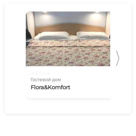
☆
☆
☆
☆
☆
☆
☆
Гостевой дом
Гос
Flora&Komfort
2х