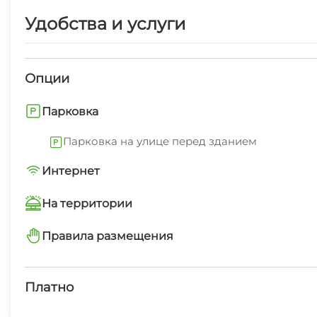
Удобства и услуги
Опции
Парковка
Парковка на улице перед зданием
Интернет
Wi-Fi интернет в каждом номере
На территории
Интернет Wi-Fi
Правила размещения
запрещено курить в номерах
Семейные номера
Платно
Бассейн крытый