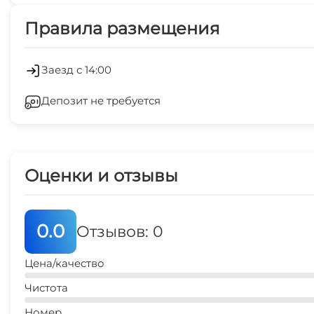
Платные услуги
Правила размещения
Холодильник
Прачечная
Заезд с 14:00
Депозит не требуется
Оценки и отзывы
0.0
Отзывов: 0
Цена/качество
Чистота
Номер