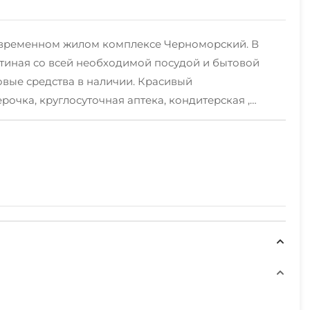
овременном жилом комплексе Черноморский. В
стиная со всей необходимой посудой и бытовой
овые средства в наличии. Красивый
чка, круглосуточная аптека, кондитерская ,
овка. В шаговой доступности 10мин. лучший в
ной бесперебойной подачей воды. Всегда рады