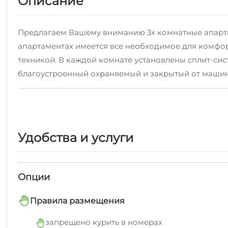
Описание
Предлагаем Вашему вниманию 3х комнатные апарт
апартаментах имеется все необходимое для комфор
техникой. В каждой комнате установлены сплит-сис
благоустроенный охраняемый и закрытый от машин 
кулинария, кафе, ресторан, пиццерия, салон красо
городе пляж Алексино и парк Пионерская роща. Ва
гостям, заселение в любое время суток
Удобства и услуги
Опции
Правила размещения
запрещено курить в номерах