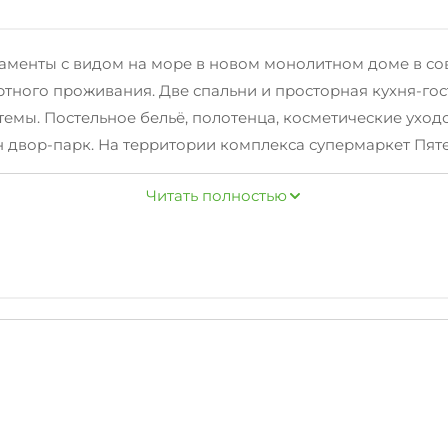
аменты с видом на море в новом монолитном доме в с
тного проживания. Две спальни и просторная кухня-го
темы. Постельное бельё, полотенца, косметические уход
двор-парк. На территории комплекса супермаркет Пятеро
ты. В комплексе имеется закрытая под шлагбаум автопарк
Читать полностью
жно и актуально для Новороссийска, дом с круглосуточ