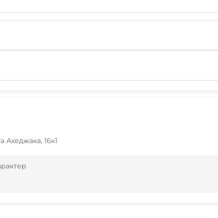
а Ахеджака, 16к1
арактер