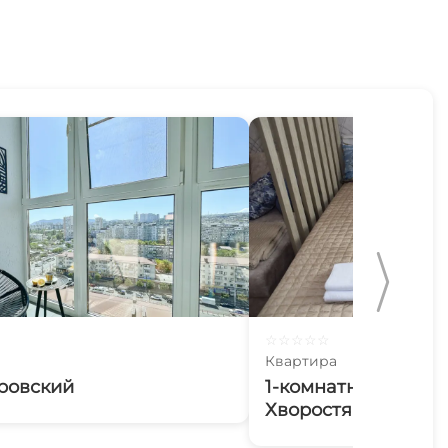
☆
☆
☆
☆
☆
Квартира
ровский
1-комнатная кварт
Хворостянского 25