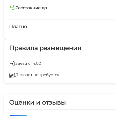
Расстояние до
магазин
1 мин
Платно
остановка общественного транспорта
Платные услуги
5 мин
Правила размещения
Холодильник
Лифт
Заезд с 14:00
Депозит не требуется
Стиральная машина
СВЧ
Оценки и отзывы
Охраняемая территория