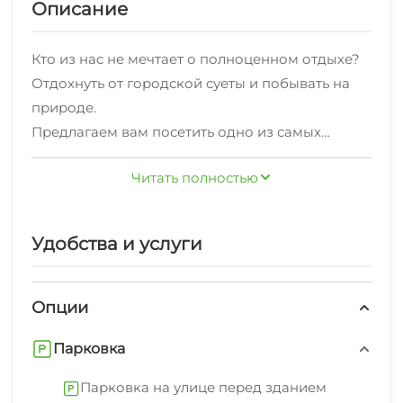
Описание
Кто из нас не мечтает о полноценном отдыхе?
Отдохнуть от городской суеты и побывать на
природе.
Предлагаем вам посетить одно из самых
экологических мест на побережье черного
Читать полностью
моря!
В наш комплекс входят 5 экологически чистых
домиков из натуральных материалов в
Удобства и услуги
окружении гор.
Сибирская баня на дровах, где каждый
желающий наш гость может окунуться в
Опции
банную церемонию по сибирским традициям, с
Парковка
нашими профессионалами парения, а после
расслабиться за чашечкой чая из лечебных
Парковка на улице перед зданием
трав. Также оборудована зона BBQ с костровой