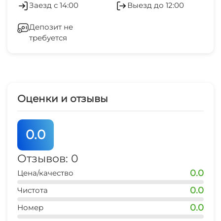
Заезд с 14:00
Выезд до 12:00
Терраса
банкомат
Холодильник
10 мин
Депозит не
Место для пикника
требуется
Кондиционер
пляж
15 мин
Джиппинг
Отопление
рынок
10 мин
Стиральная машина
Оценки и отзывы
Гладильные принадлежности
0.0
Магазины
Отзывов: 0
Зеленый двор
0.0
Цена/качество
Беседка
0.0
Чистота
0.0
Номер
Спутниковое ТВ