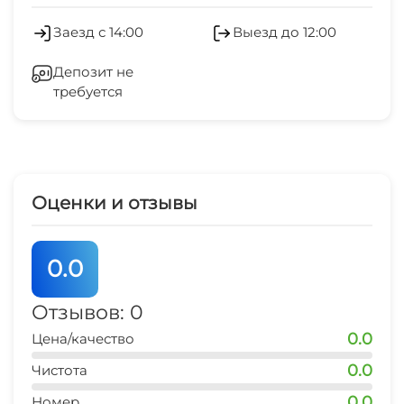
2 мин
Зеленый двор
Заезд с 14:00
Выезд до 12:00
остановка транспорта
Беседка
5 мин
Депозит не
требуется
СВЧ
центр
5 мин
центр развлечений
15 мин
Оценки и отзывы
аквапарк
30 мин
0.0
Отзывов: 0
0.0
Цена/качество
0.0
Чистота
0.0
Номер