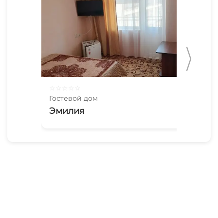
☆
☆
☆
☆
☆
☆
☆
Гостевой дом
Гос
Эмилия
В 