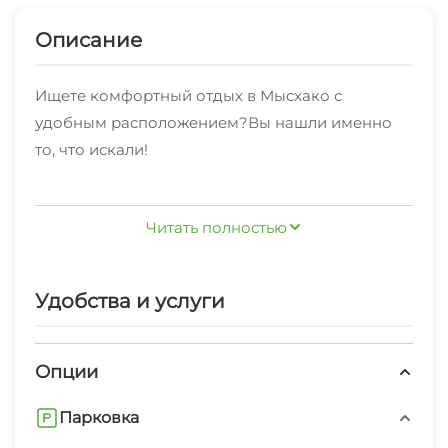
Описание
Ищете комфортный отдых в Мысхако с
удобным расположением?Вы нашли именно
то, что искали!
Для тех, кто отправился в Мысхако по работе -
Читать полностью
подключен Wi-Fi интернет.
К услугам отдыхающих: стиральная машина,
Удобства и услуги
гладильные принадлежности, зеленый двор.
Впервые отдыхаете в Мысхако? Наши
Опции
сотрудники с радостью предоставят вам
полезнуютуристическую
Парковка
информацию,расскажут об условиях