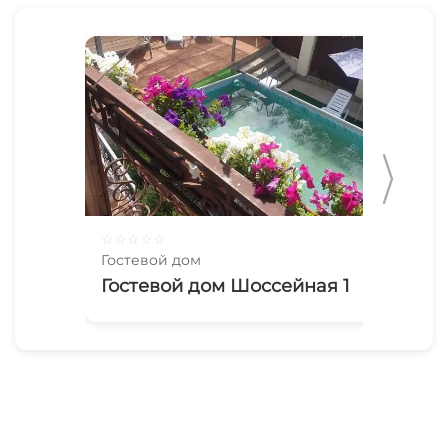
☆
☆
☆
☆
☆
☆
☆
Гостевой дом
Гос
Гостевой дом Шоссейная 1
2х