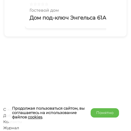
☆
☆
☆
☆
☆
☆
☆
Гостевой дом
Гос
Дом под-ключ Энгельса 61А
В 
Продолжая пользоваться сайтом, вы
О компании
соглашаетесь на использование
Понятно
Добавить объект
файлов
cookies
.
Контакты
Журнал