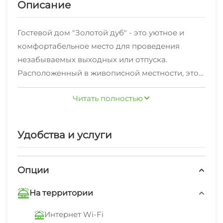
Описание
Гостевой дом "Золотой дуб" - это уютное и
комфортабельное место для проведения
незабываемых выходных или отпуска.
Расположенный в живописной местности, этот
гостевой дом предлагает своим гостям
Читать полностью
возможность насладиться природой и
отдохнуть от городской суеты.
Удобства и услуги
Внутри дома вас ждут просторные и светлые
номера, оборудованные всем необходимым
для комфортного проживания. Каждый номер
Опции
оснащен удобными кроватями, телевизором,
На территории
холодильником и современной сантехникой.
Кроме того, в вашем распоряжении будет
Интернет Wi-Fi
бесплатный Wi-Fi, позволяющий оставаться на