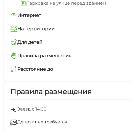
Парковка на улице перед зданием
Интернет
Wi-Fi интернет в каждом номере
На территории
Интернет Wi-Fi
Для детей
детская площадка
Правила размещения
Работает круглогодично
запрещено курить
Расстояние до
магазин
минимальный заезд от 3 суток
1 мин
Правила размещения
остановка общественного транспорта
5 мин
Заезд с 14:00
Депозит не требуется