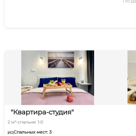
По д
"Квартира-студия"
2 м²
•
спальня: 1
•
0
Спальных мест: 3