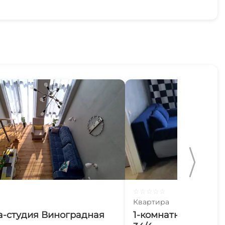
☆
☆
☆
☆
☆
Квартира
а-студия Виноградная
1-комнатная кварт