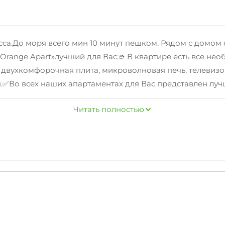
а.До моря всего мин 10 минут пешком. Рядом с домом о
«Orange Apart»лучший для Вас:➮ В квартире есть все не
двухкомфорочная плита, микроволновая печь, телевизор
ен.✅Во всех наших апартаментах для Вас представлен л
кт полотенец;➮ Косметические средства для личной гиг
Читать полностью
с близкими.✅Условия проживания:➮⏰Заезд с 14:00. Выезд 
я дополнительно;➮ Залог 5.000 рублей.Возвращается в 
;➮ Минимальный срок проживания от 2-4 суток в зависим
ток плата за уборку 900 рублей.