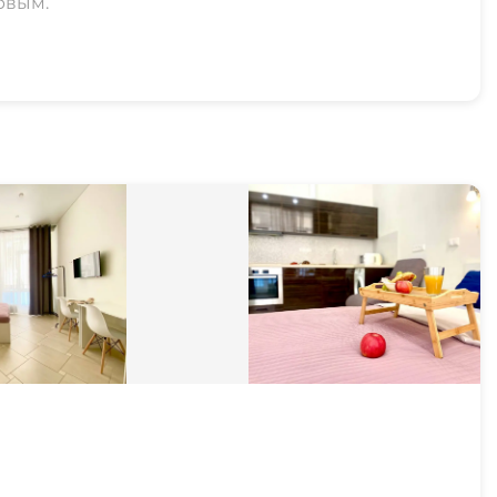
рвым.