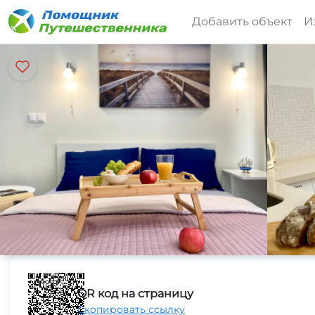
Добавить объект
И
QR код на страницу
Скопировать ссылку