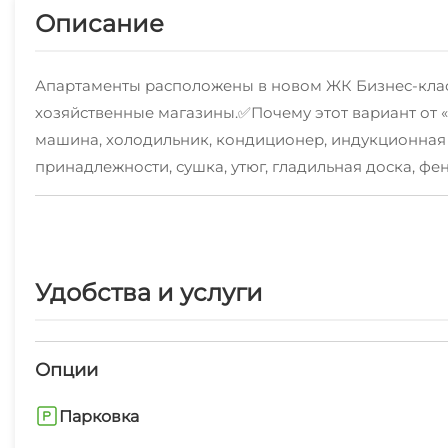
Описание
Апартаменты расположены в новом ЖК Бизнес-класс
хозяйственные магазины.✅Почему этот вариант от 
машина, холодильник, кондиционер, индукционная 
принадлежности, сушка, утюг, гладильная доска, ф
предоставляется чистое постельное белье и компле
WiFi, который поможет всегда оставаться на связи 
предоставляется по договоренности и оплачиваетс
проживания зависит от количества ночей и сезона
Удобства и услуги
номера в апартаментах:➮ При бронировании до 4 су
Опции
Парковка