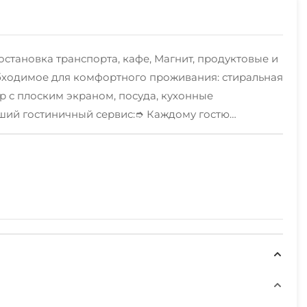
становка транспорта, кафе, Магнит, продуктовые и
обходимое для комфортного проживания: стиральная
 с плоским экраном, посуда, кухонные
учший гостиничный сервис:➮ Каждому гостю
иены и принятия душа;➮ В апартаментах бесплатный
до 11:00. Ранний заезд и поздний выезд
день выезда после финальной уборки. ➮ Стоимость
ости от сезона и праздничных дней.✅Уборка