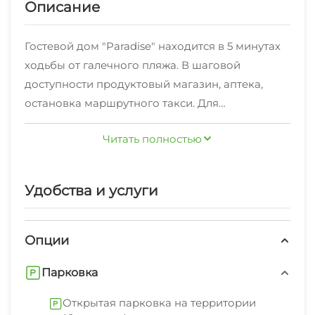
Описание
Гостевой дом "Paradise" находится в 5 минутах
ходьбы от галечного пляжа. В шаговой
доступности продуктовый магазин, аптека,
остановка маршрутного такси. Для
размещения гостям предлагаются 2х-6ти
Читать полностью
местные номера. В номерах есть все
необходимое для комфортного проживания. В
ухоженном зеленом дворике находятся мангал
Удобства и услуги
и летняя беседка, для детей детская площадка
с турниками и батутом. На территории частного
сектора имеется полностью оборудованная
Опции
всем необходимым кухня для самостоятельно
Парковка
приготовить пищи. Для гостей, приехавших на
авто, есть парковка. За дополнительную плату
Открытая парковка на территории
предоставляется трансфер. Встреча гостей по