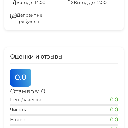
Заезд с 14:00
Выезд до 12:00
аптека
Беседка
10 мин
Депозит не
требуется
СВЧ
магазин
5 мин
аптека
20 мин
Оценки и отзывы
остановка общественного транспорта
5 мин
0.0
банкомат
20 мин
Отзывов: 0
0.0
Цена/качество
пляж
5 мин
0.0
Чистота
0.0
ЖД вокзал
Номер
20 мин