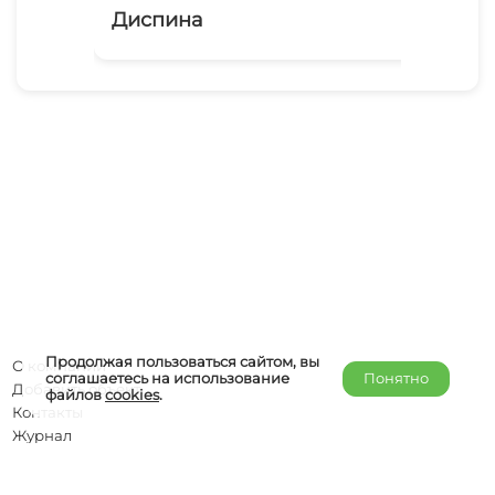
Диспина
Па
Продолжая пользоваться сайтом, вы
О компании
соглашаетесь на использование
Понятно
Добавить объект
файлов
cookies
.
Контакты
Журнал
Отельерам
Правообладателям