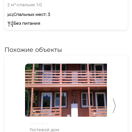
2 м²
•
спальня: 1
•
0
Спальных мест: 3
Без питания
Похожие объекты
☆
☆
☆
☆
☆
☆
☆
Гостевой дом
Гос