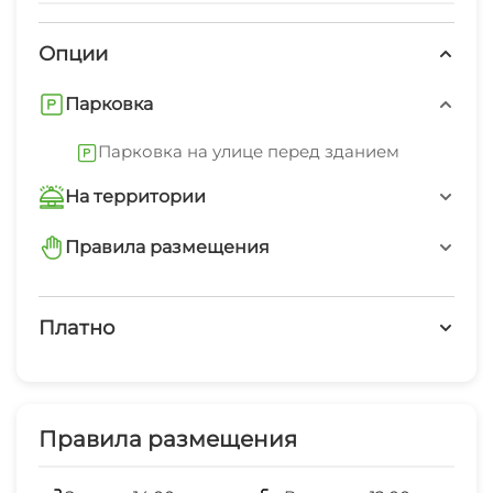
Опции
Парковка
Парковка на улице перед зданием
На территории
Автостоянка
Правила размещения
запрещено курить в номерах
Дети любого возраста
Платно
Можно с животными
Платные услуги
Работает круглогодично
Холодильник
Правила размещения
Кондиционер