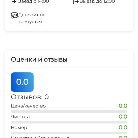
Заезд с 14:00
Выезд до 12:00
Отопление
Депозит не
требуется
Стиральная машина
Гладильные принадлежности
Зеленый двор
Оценки и отзывы
Беседка
0.0
Спутниковое ТВ
Отзывов: 0
Прачечная
0.0
Цена/качество
СВЧ
0.0
Чистота
0.0
Номер