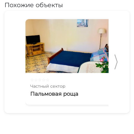
Похожие объекты
☆
☆
☆
☆
☆
☆
☆
Частный сектор
Час
Пaльмoвaя роща
Из