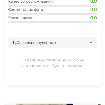
0.0
Качество обслуживания
Пляж
0.0
Соответствие фото
Зеленый двор
Массаж
0.0
Расположение
Беседка
Детская игровая площадка
Прачечная
Место для пикника
Сначала популярные
Частный пляж
Семейные номера
По данному отелю еще никто не
оставил отзыв, будьте первым.
Удобства и номера для гостей с
ограниченными физическими
возможностями
Шезлонги/лежаки
Пляжные зонтики