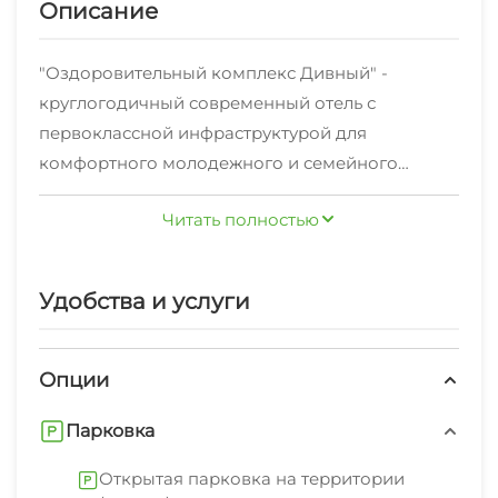
Описание
"Оздоровительный комплекс Дивный" -
круглогодичный современный отель с
первоклассной инфраструктурой для
комфортного молодежного и семейного
отдыха, проведения корпоративный
Читать полностью
мероприятий.
Современный оздоровительный комплекс
расположен на территории Сочинского
Удобства и услуги
национального парка с многочисленным
количеством реликтовых и краснокнижных
растений. Занимает территорию 2 га,
Опции
идеальное место для отдыха в любое время
Парковка
года. Парковая зона на территории - это
замечательное место для пеших прогулок.
Открытая парковка на территории
Просторные аллеи, свежий морской воздух и