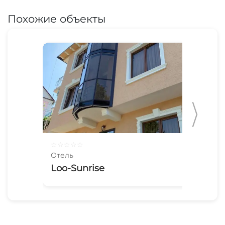
Похожие объекты
☆
☆
☆
☆
☆
☆
☆
Отель
Оте
Loo-Sunrise
Ша