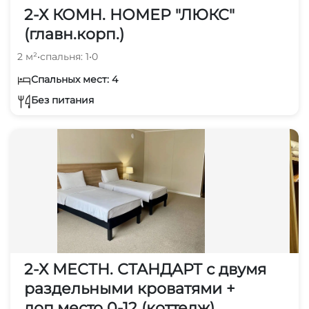
2-Х КОМН. НОМЕР "ЛЮКС"
(главн.корп.)
2 м²
•
спальня: 1
•
0
Спальных мест: 4
Без питания
2-Х МЕСТН. СТАНДАРТ с двумя
раздельными кроватями +
доп.место 0-12 (коттедж)