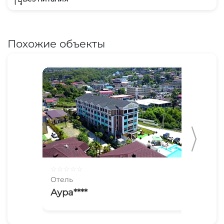
Похожие объекты
☆
☆
☆
☆
☆
☆
☆
Отель
Оте
Аура****
Ир