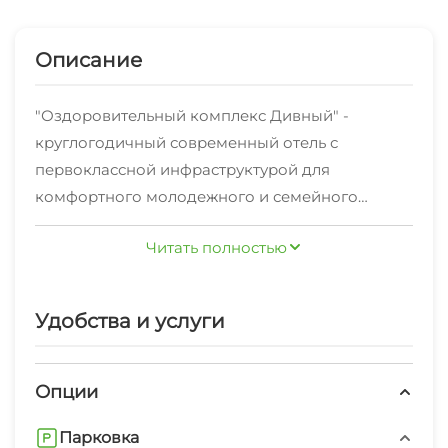
Описание
"Оздоровительный комплекс Дивный" -
круглогодичный современный отель с
первоклассной инфраструктурой для
комфортного молодежного и семейного
отдыха, проведения корпоративный
Читать полностью
мероприятий.
Современный оздоровительный комплекс
расположен на территории Сочинского
Удобства и услуги
национального парка с многочисленным
количеством реликтовых и краснокнижных
растений. Занимает территорию 2 га,
Опции
идеальное место для отдыха в любое время
Парковка
года. Парковая зона на территории - это