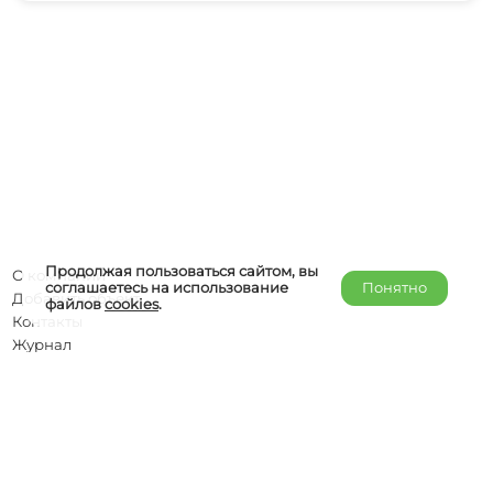
Продолжая пользоваться сайтом, вы
О компании
соглашаетесь на использование
Понятно
Добавить объект
файлов
cookies
.
Контакты
Журнал
Отельерам
Правообладателям
admin@helper-travel.com