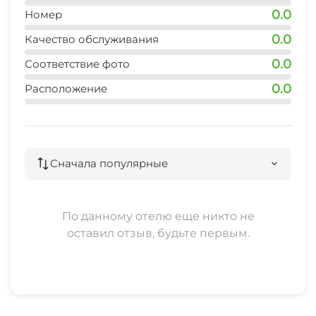
Настольный теннис
0.0
Номер
Конференц-зал
0.0
Качество обслуживания
Пляж
0.0
Соответствие фото
Зеленый двор
Массаж
0.0
Расположение
Беседка
Детская игровая площадка
Прачечная
Место для пикника
Сначала популярные
Частный пляж
Семейные номера
По данному отелю еще никто не
оставил отзыв, будьте первым.
Удобства и номера для гостей с
ограниченными физическими
возможностями
Шезлонги/лежаки