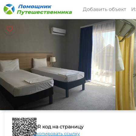
Добавить объект
И
QR код на страницу
Скопировать ссылку