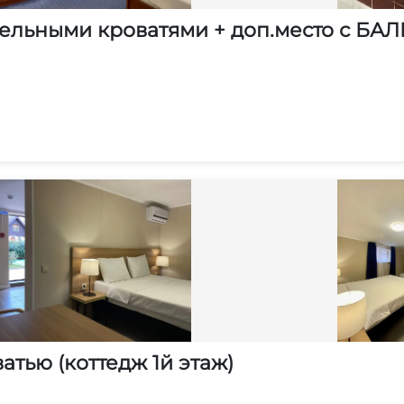
здельными кроватями + доп.место с 
тью (коттедж 1й этаж)