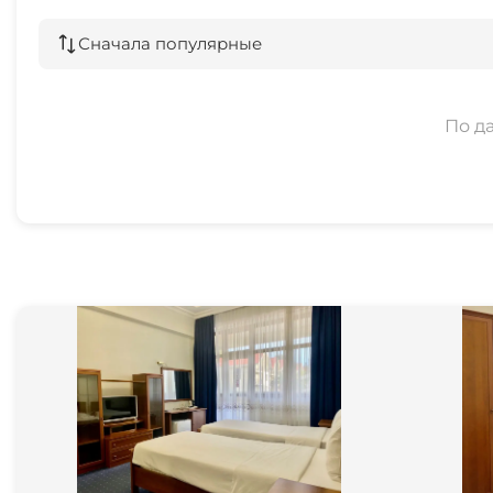
Пляжные зонтики
Сначала популярные
Для вечеринок
По д