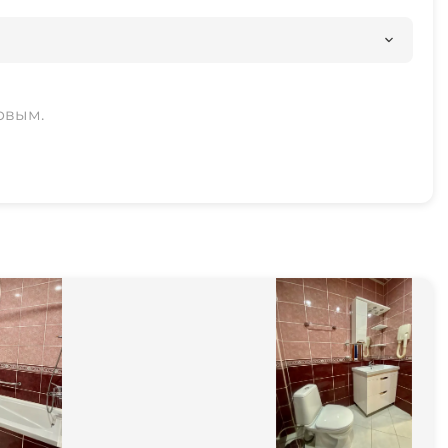
ия
рвым.