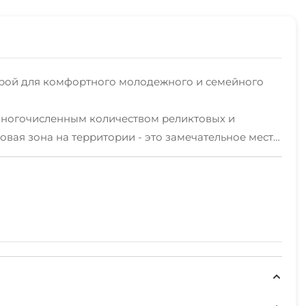
урой для комфортного молодежного и семейного
многочисленным количеством реликтовых и
овая зона на территории - это замечательное место
способствуют тому, чтобы гости получали максимум
тель предлагает высокий уровень комфорта в
онирования, холодильник, чайник, ЖК-телевизор с
м: шезлонгами, зонтами, душевыми, раздевалками,
 крытый бассейн с термальной зоной и соляной
нажерный зал; конференц-зал; банкетный зал; баня