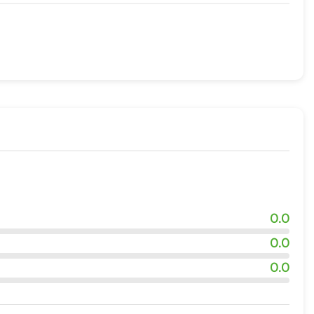
реч и презентаций
жности
0.0
0.0
0.0