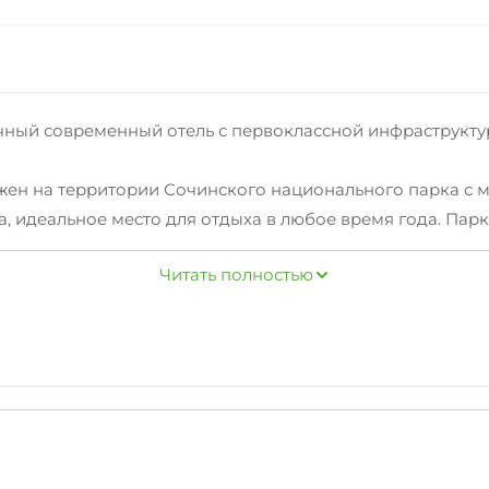
чный современный отель с первоклассной инфраструкт
ен на территории Сочинского национального парка с 
, идеальное место для отдыха в любое время года. Парк
ской воздух и большое количество локаций для отдыха 
Читать полностью
естнадцати 4-х этажных коттеджей, пляжного корпуса. О
ункциональная мебель, индивидуальная система кондици
00 метров от комплекса и оборудован всем необходимы
панорамный караоке ресторан; универсальный магазин;
ты; аптечный пункт; фито-бар-чайная; спортивный и тре