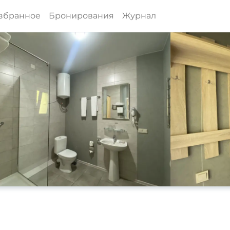
збранное
Бронирования
Журнал