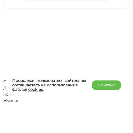
Продолжая пользоваться сайтом, вы
О компании
соглашаетесь на использование
Понятно
Добавить объект
файлов
cookies
.
Контакты
Журнал
Отельерам
Правообладателям
admin@helper-travel.com