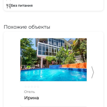
Без питания
Похожие объекты
☆
☆
☆
☆
☆
☆
☆
Отель
Оте
Ирина
Lo