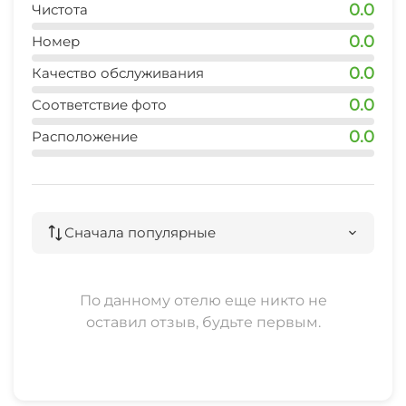
0.0
Чистота
Аптека
Настольный теннис
0.0
Номер
Конференц-зал
0.0
Качество обслуживания
Пляж
0.0
Соответствие фото
Зеленый двор
Массаж
0.0
Расположение
Беседка
Детская игровая площадка
Прачечная
Место для пикника
Сначала популярные
Частный пляж
Семейные номера
По данному отелю еще никто не
оставил отзыв, будьте первым.
Удобства и номера для гостей с
ограниченными физическими
возможностями