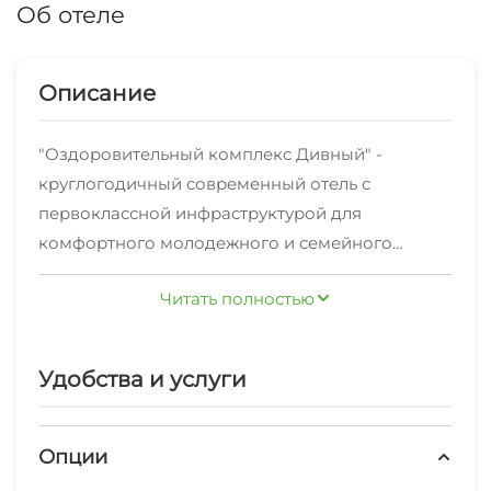
Об отеле
Описание
"Оздоровительный комплекс Дивный" -
круглогодичный современный отель с
первоклассной инфраструктурой для
комфортного молодежного и семейного
отдыха, проведения корпоративный
Читать полностью
мероприятий.
Современный оздоровительный комплекс
расположен на территории Сочинского
Удобства и услуги
национального парка с многочисленным
количеством реликтовых и краснокнижных
растений. Занимает территорию 2 га,
Опции
идеальное место для отдыха в любое время