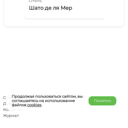
Отель
Оте
Шато де ля Мер
Ир
Продолжая пользоваться сайтом, вы
О компании
соглашаетесь на использование
Понятно
Добавить объект
файлов
cookies
.
Контакты
Журнал
Отельерам
Правообладателям