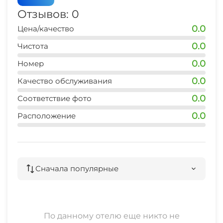
Гладильные принадлежности
Мангал/барбекю
Отзывов: 0
0.0
Цена/качество
Магазины
Бильярд
0.0
Чистота
Аптека
Настольный теннис
0.0
Номер
Конференц-зал
0.0
Качество обслуживания
Пляж
0.0
Соответствие фото
Зеленый двор
Массаж
0.0
Расположение
Беседка
Детская игровая площадка
Прачечная
Место для пикника
Сначала популярные
Частный пляж
Семейные номера
По данному отелю еще никто не
Удобства и номера для гостей с