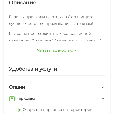
Описание
Если вы приехали на отдых в Лоо и ищите
лучшее место для проживания - это кнам!
Мы рады предложить номера различной
категории: "Стандарт" 2х-местный , "Стандарт"
3х-местный , "Стандарт" 4х-местный
Читать полностью
,оснащенные всем необходимым,по отличной
цене
В любом месте нашего объекта, вы сможете
Удобства и услуги
зайти в интернет.
Также мы предоставляем дополнительные
Опции
услуги: экскурсионные услуги, холодильник,
стиральная машина, гладильные
Парковка
принадлежности, зеленый двор, беседка,
спутниковое тв, свч.Полный список вы можете
Открытая парковка на территории
В шаговой доступности находятся кафе,