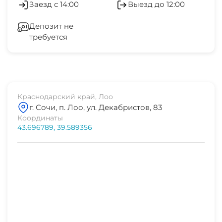
Заезд с 14:00
Выезд до 12:00
центр поселка
Стиральная машина
1 мин
Депозит не
требуется
Гладильные принадлежности
столовая/кафе
2 мин
Зеленый двор
магазин продукты
1 мин
Беседка
Краснодарский край, Лоо
г. Сочи, п. Лоо, ул. Декабристов, 83
Спутниковое ТВ
Координаты
43.696789, 39.589356
СВЧ