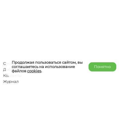
Продолжая пользоваться сайтом, вы
О компании
соглашаетесь на использование
Понятно
Добавить объект
файлов
cookies
.
Контакты
Журнал
Отельерам
Правообладателям
admin@helper-travel.com