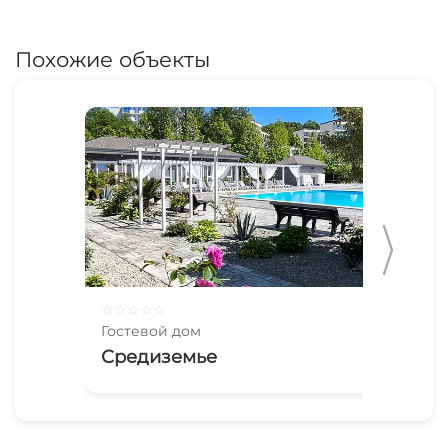
Похожие объекты
☆
☆
☆
☆
☆
☆
☆
Гостевой дом
Гос
Средиземье
Га