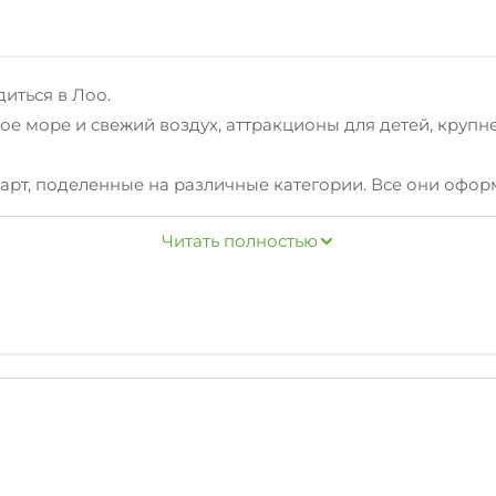
иться в Лоо.
ое море и свежий воздух, аттракционы для детей, крупн
арт, поделенные на различные категории. Все они оформ
крывается прекрасный вид на бескрайное море. На всей 
Читать полностью
машин.
Вашего проживания. На территории работает столовая с
сы на море, выпить чашечку кофе, а вечером наблюдать 