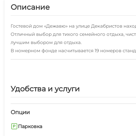
Описание
Гостевой дом «Дежавю» на улице Декабристов наход
Отличный выбор для тихого семейного отдыха, чист
лучшим выбором для отдыха.
В номерном фонде насчитывается 19 номеров станд
спальные места и технику. Из некоторых номеров от
Для автовладельцев предусмотрена парковка на 7 
Вкусные и плотные завтраки включены в стоимость 
Гости могут насладиться прекрасном видом с терра
Удобства и услуги
Опции
Парковка