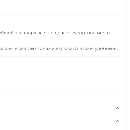
ейший аквапарк все это делает курортное место
лены в светлых тонах и включают в себя удобные
территории открыт доступ к бесплатной сети Wi-Fi.
 домашней кухней, также есть мангальная зона.
прекрасные закаты.