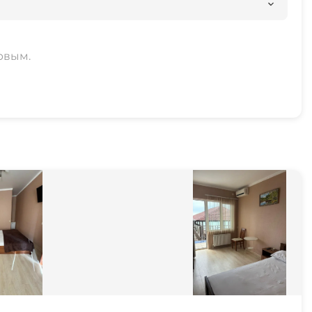
рвым.