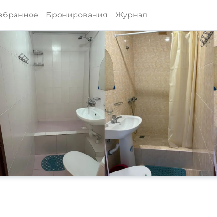
збранное
Бронирования
Журнал