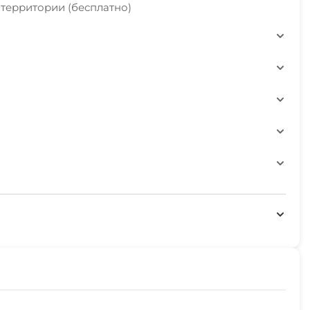
 территории (бесплатно)
орта
ле 23-00