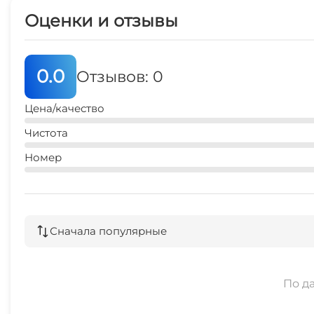
5 мин
Оценки и отзывы
аптека
5 мин
0.0
Отзывов: 0
аптека
10 мин
Цена/качество
Чистота
банкомат
15 мин
Номер
дельфинарий
10 мин
Сначала популярные
По д