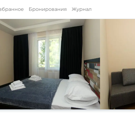
збранное
Бронирования
Журнал