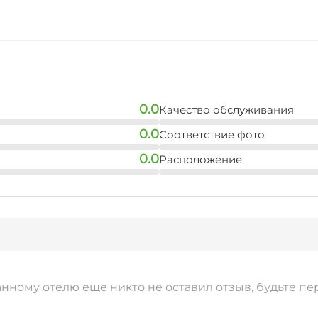
10 мин
магазин
10 мин
остановка общественн
10 мин
0.0
Качество обслуживания
0.0
Соответствие фото
аквапарк
10 мин
0.0
Расположение
анному отелю еще никто не оставил отзыв, будьте пе