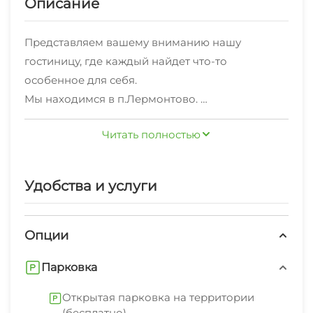
Описание
Представляем вашему вниманию нашу
гостиницу, где каждый найдет что-то
особенное для себя.
Мы находимся в п.Лермонтово.
Предлагаем вам уже сейчас забронировать
Читать полностью
один из 18 номеров.
Мы предлагаем несколько типов размещения,
чтобы каждый нашёл то, что ему нужно:
Удобства и услуги
- Семейные двухкомнатные апартаменты с
кухней:Идеально подходят для семейного
отдыха или компании друзей.
Опции
уютные двухкомнатные апартаменты с
Парковка
балконом;
- Стандартные номера: Комфортабельные и
Открытая парковка на территории
уютные комнаты для тех, кто ценит
(бесплатно)