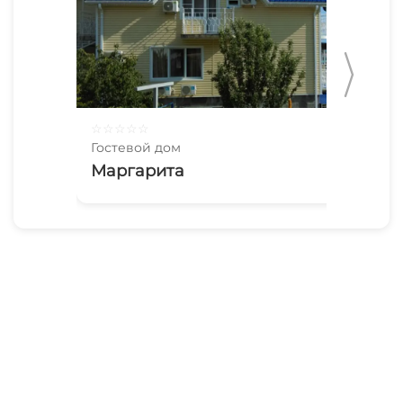
☆
☆
☆
☆
☆
☆
☆
Гостевой дом
Гос
Маргарита
Gre