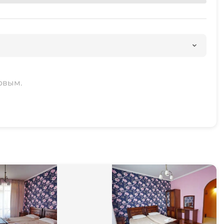
рвым.