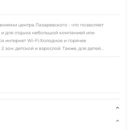
чениями центра Лазаревского - что позволяет
ак и для отдыха небольшой компанией или
я интернет Wi-Fi.Холодное и горячее
 зон: детской и взрослой. Также, для детей
екю, загорать, плавать в бассейне и присматривать
ля любителей готовить самостоятельно, мы
 пользования.Для гостей на личном авто, имеется
птеки и столовые.