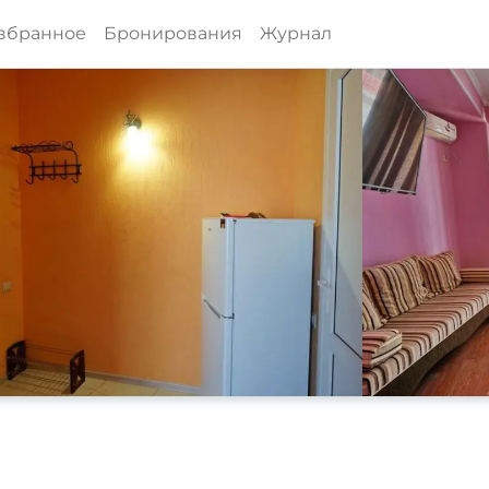
збранное
Бронирования
Журнал