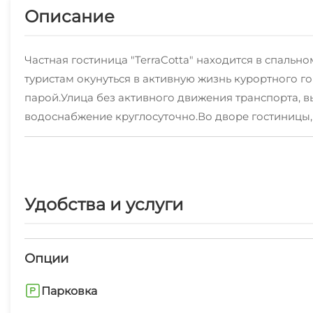
Описание
Частная гостиница "TerraCotta" находится в спальн
туристам окунуться в активную жизнь курортного го
парой.Улица без активного движения транспорта, в
водоснабжение круглосуточно.Во дворе гостиницы, и
предоставляется уголок с домиком и игрушками - ч
за детьми. Рядом с бассейном имеется мангал, множ
предоставляем 2 большие кухни с шикарным видом 
безопасная стоянка у дома с видеонаблюдением.Ряд
Удобства и услуги
Опции
Парковка