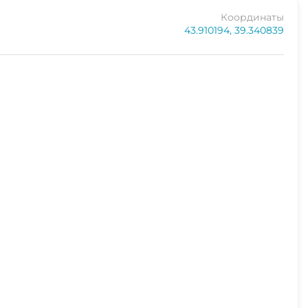
Координаты
43.910194, 39.340839