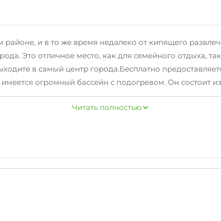
ом районе, и в то же время недалеко от кипящего развле
рода. Это отличное место, как для семейного отдыха, т
ыходите в самый центр города.Бесплатно предоставляетс
меется огромный бассейн с подогревом. Он состоит из 2
то позволит взрослым наслаждаться отдыхом в зоне барб
Читать полностью
ество столов для пикника, качели, гамаки и шезлонги.Д
и полным набором всего необходимого для комфортного
ом с гостиницей располагается множество магазинов, а