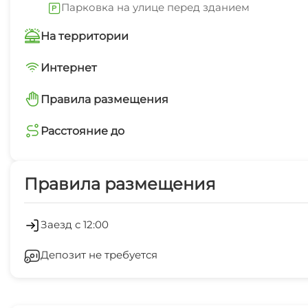
Парковка на улице перед зданием
На территории
Трансфер бесплатно
Интернет
Wi-Fi интернет на всей территории
Правила размещения
Интернет Wi-Fi
запрещено курить в номерах
Расстояние до
Есть трансфер
пляж галечный
15 мин
Правила размещения
центр
10 мин
Заезд с 12:00
аквапарк
Депозит не требуется
5 мин
рынок