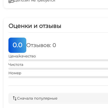
Депозит не требуется
Зеленый двор
2 мин
магазин продукты
2 мин
Оценки и отзывы
0.0
Отзывов: 0
Цена/качество
Чистота
Номер
Сначала популярные