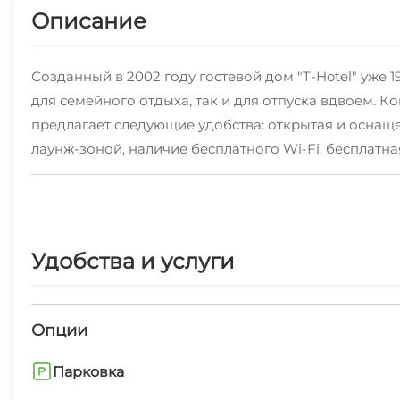
Описание
Созданный в 2002 году гостевой дом "T-Hotel" уже 
для семейного отдыха, так и для отпуска вдвоем. К
предлагает следующие удобства: открытая и оснаще
лаунж-зоной, наличие бесплатного Wi-Fi, бесплат
сменой постельного белья проходит раз в пять дней
забудьте предупредить: день, время, поезд, вагон. 
3 минутах от моря и Свирского пляжа! А также, бл
вблизи с автобусной остановкой.Предоплата при бр
Удобства и услуги
Возможно раннее бронирование любого номера.За п
10 лет - 50% от стоимости основного места.Подумай
есть:Автостоянка: бесплатная для жителей отеля.Пр
Опции
номерах: бесплатный Wi-Fi на всей территории гост
вокзале: за дополнительную плату.Встреча в аэропо
Парковка