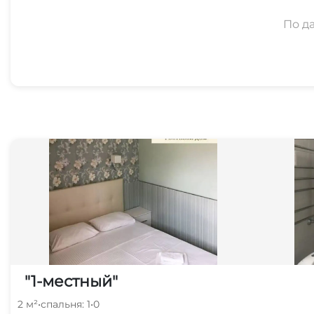
По д
"1-местный"
2 м²
•
спальня: 1
•
0