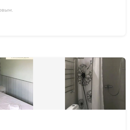
рвым.