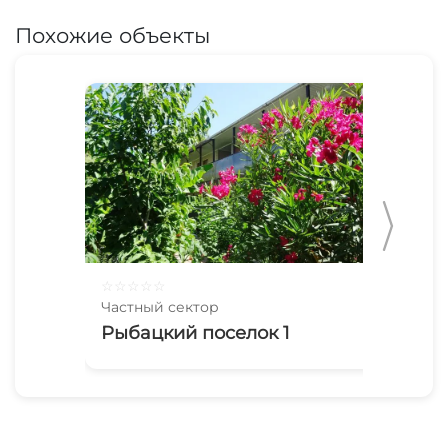
Похожие объекты
☆
☆
☆
☆
☆
☆
☆
Частный сектор
Час
Рыбацкий поселок 1
Р