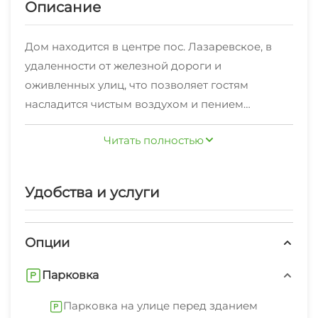
Описание
Дом находится в центре пос. Лазаревское, в
удаленности от железной дороги и
оживленных улиц, что позволяет гостям
насладится чистым воздухом и пением
птиц.Уют и чистота в комфортабельных
Читать полностью
номерах, летняя кухня, зеленый двор, мангал в
спальном районе - это прекрасный отдых от
суеты больших городов
Удобства и услуги
.Имеются номера на любой вкус:
-эконом,
Опции
-стандарт,
Парковка
-этаж под ключ на 4-5 человек (2 комнаты,
туалет, душ, своя кухня, балкон).
Парковка на улице перед зданием