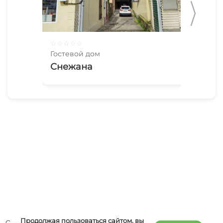
☆
☆
☆
☆
☆
☆
☆
Гостевой дом
Гос
Снежана
До
Продолжая пользоваться сайтом, вы
О компании