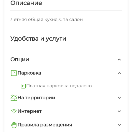
Описание
Летняя общая кухня,.Спа салон
Удобства и услуги
Опции
Парковка
Платная парковка недалеко
На территории
Трансфер платно
Интернет
Wi-Fi интернет на всей территории
Интернет Wi-Fi
Правила размещения