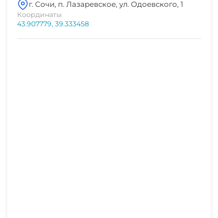
г. Сочи, п. Лазаревское, ул. Одоевского, 1
магазин продукты
СВЧ
Координаты
1-2 мин
43.907779, 39.333458
остановка транспорта
1-2 мин
магазин
1 мин
аптека
1 мин
остановка общественного транспорта
2 мин