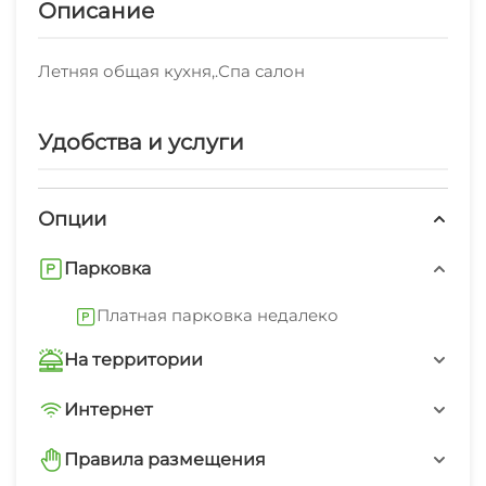
Описание
Летняя общая кухня,.Спа салон
Удобства и услуги
Опции
Парковка
Платная парковка недалеко
На территории
Трансфер платно
Интернет
Wi-Fi интернет на всей территории
Интернет Wi-Fi
Правила размещения