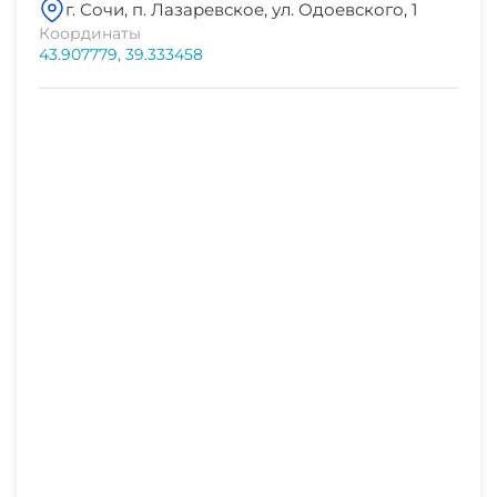
г. Сочи, п. Лазаревское, ул. Одоевского, 1
магазин продукты
СВЧ
Координаты
1-2 мин
43.907779, 39.333458
остановка транспорта
1-2 мин
магазин
1 мин
аптека
1 мин
остановка общественного транспорта
2 мин