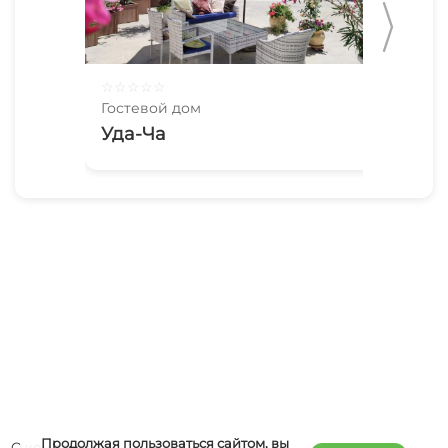
☆
☆
☆
☆
☆
☆
☆
Гостевой дом
Гос
Уда-Ча
Лю
Продолжая пользоваться сайтом, вы
О компании