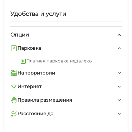
Удобства и услуги
Опции
Парковка
Платная парковка недалеко
На территории
Трансфер платно
Интернет
Wi-Fi интернет на всей территории
Интернет Wi-Fi
Правила размещения
запрещено курить в номерах
Расстояние до
Автостоянка
пляж галечный
Дети любого возраста