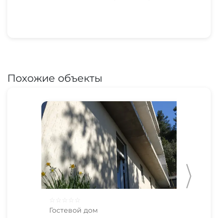
Похожие объекты
☆
☆
☆
☆
☆
☆
☆
Гостевой дом
Гос