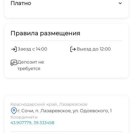
7 мин
Платно
набережная
Платные услуги
7 мин
Обслуживание номеров
Правила размещения
центр
5 мин
Сейф
Заезд с 14:00
Выезд до 12:00
центр развлечений
Гладильные принадлежности
5 мин
Депозит не
требуется
Зеленый двор
аквапарк
3 мин
Беседка
рынок
5 мин
Спутниковое ТВ
Краснодарский край, Лазаревское
г. Сочи, п. Лазаревское, ул. Одоевского, 1
магазин продукты
СВЧ
Координаты
1-2 мин
43.907779, 39.333458
остановка транспорта