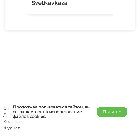
SvetKavkaza
Мо
Продолжая пользоваться сайтом, вы
О компании
соглашаетесь на использование
Понятно
Добавить объект
файлов
cookies
.
Контакты
Журнал
Отельерам