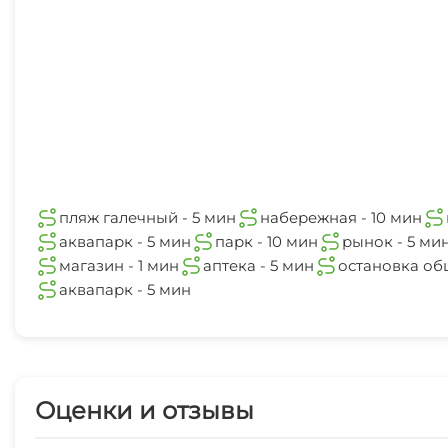
Для вечеринок
7 мин
Ночной клуб
река
5 мин
Библиотека
Терраса
Джиппинг
пляж галечный - 5 мин
набережная - 10 мин
аквапарк - 5 мин
парк - 10 мин
рынок - 5 ми
Прогулки на яхте
магазин - 1 мин
аптека - 5 мин
остановка об
аквапарк - 5 мин
Оценки и отзывы