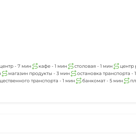
1 мин
Караоке
аквапарк
5 мин
Сад
Садовая мебель
Конные прогулки
центр - 7 мин
кафе - 1 мин
столовая - 1 мин
центр 
н
магазин продукты - 3 мин
остановка транспорта - 
Шоу-программы
щественного транспорта - 1 мин
банкомат - 5 мин
пл