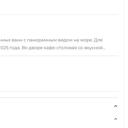
чных ванн с панорамным видом на море. Для
2025 года. Во дворе кафе-столовая со вкусной
вый персонал отеля поможет в любом вопросе,
т приятно и весело проводить свободные минуты
норама»), «Комфорт» и «Люкс». Они оснащены
со сменой белья.
 является гарантией вашего приезда и в случае