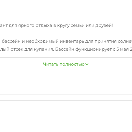
ант для яркого отдыха в кругу семьи или друзей!
 бассейн и необходимый инвентарь для принятия солне
слый отсек для купания. Бассейн функционирует с 5 мая 
Читать полностью
гожданный отпуск прошел легко и беззаботно — отзывчи
ное проживание, а благоустроенная территория поможе
 шагом прекрасный новый галечный пляж «Чайка».
тегории «Эконом» (находятся в соседнем здании гд «Па
ерсонал гостевого дома осуществляет уборку в номерах 
по договорённости с руководителем объекта. Предоплата