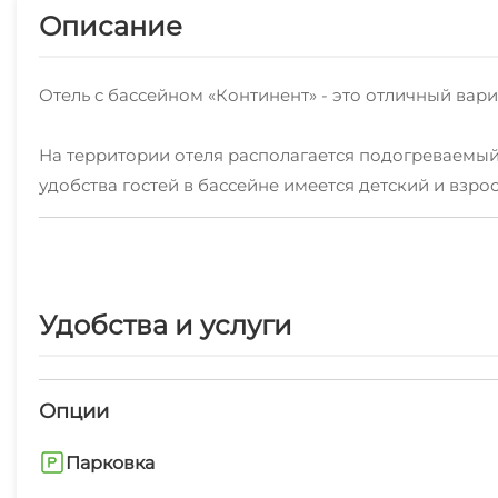
Описание
Отель с бассейном «Континент» - это отличный вари
На территории отеля располагается подогреваемый
удобства гостей в бассейне имеется детский и взро
домашней едой.
Мы стараемся создать все условия, чтобы Ваш дол
уютные номера с удобствами гарантируют комфорт
Удобства и услуги
досуга. Примерно в 5 минутах ходьбы прогулочным
Размещение: номерной фонд состоит из номеров ка
Опции
современной техникой и мебелью. Каждые 5 суток п
Парковка
Предоплата в размере 2-х суток проживания, либо 