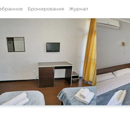
збранное
Бронирования
Журнал