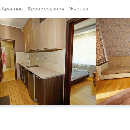
збранное
Бронирования
Журнал