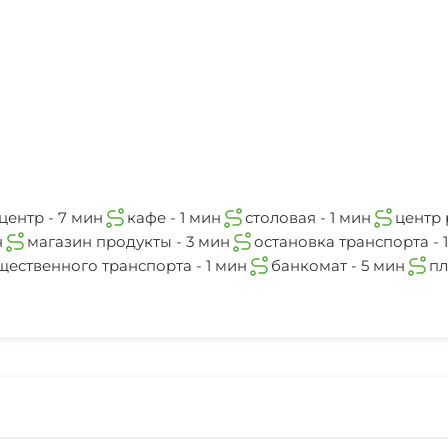
1 мин
Караоке
аквапарк
5 мин
Сад
Садовая мебель
Конные прогулки
центр - 7 мин
кафе - 1 мин
столовая - 1 мин
центр 
н
магазин продукты - 3 мин
остановка транспорта - 
Шоу-программы
щественного транспорта - 1 мин
банкомат - 5 мин
пл