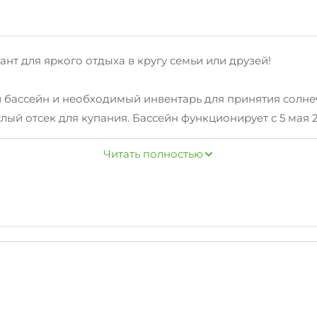
ант для яркого отдыха в кругу семьи или друзей!
 бассейн и необходимый инвентарь для принятия солне
слый отсек для купания. Бассейн функционирует с 5 мая 
Читать полностью
гожданный отпуск прошел легко и беззаботно — отзывчи
ное проживание, а благоустроенная территория поможе
 шагом прекрасный новый галечный пляж «Чайка».
тегории «Эконом» (находятся в соседнем здании гд «Па
ерсонал гостевого дома осуществляет уборку в номерах 
по договорённости с руководителем объекта. Предоплата