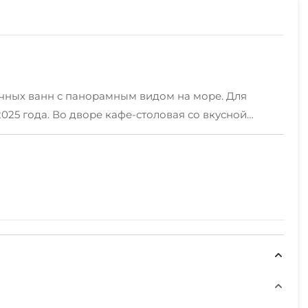
чных ванн с панорамным видом на море. Для
2025 года. Во дворе кафе-столовая со вкусной
вый персонал отеля поможет в любом вопросе,
т приятно и весело проводить свободные минуты
норама»), «Комфорт» и «Люкс». Они оснащены
со сменой белья.
 является гарантией вашего приезда и в случае