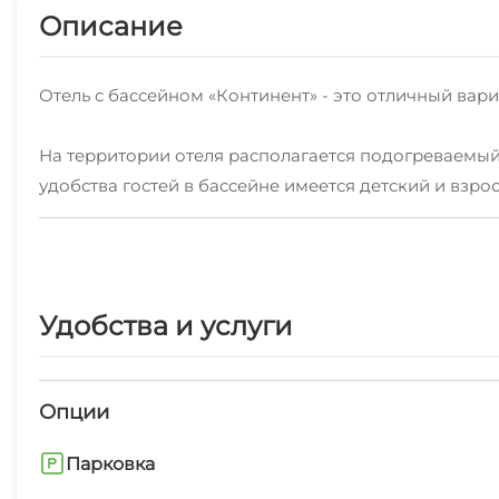
Описание
Отель с бассейном «Континент» - это отличный вари
На территории отеля располагается подогреваемый
удобства гостей в бассейне имеется детский и взро
домашней едой.
Мы стараемся создать все условия, чтобы Ваш дол
уютные номера с удобствами гарантируют комфорт
Удобства и услуги
досуга. Примерно в 5 минутах ходьбы прогулочным
Размещение: номерной фонд состоит из номеров ка
Опции
современной техникой и мебелью. Каждые 5 суток п
Парковка
Предоплата в размере 2-х суток проживания, либо 