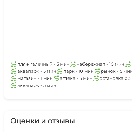
Для вечеринок
7 мин
Ночной клуб
река
5 мин
Библиотека
Терраса
Джиппинг
пляж галечный - 5 мин
набережная - 10 мин
аквапарк - 5 мин
парк - 10 мин
рынок - 5 ми
Прогулки на яхте
магазин - 1 мин
аптека - 5 мин
остановка об
аквапарк - 5 мин
Оценки и отзывы