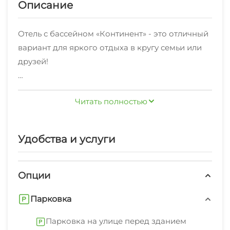
Описание
Отель с бассейном «Континент» - это отличный
вариант для яркого отдыха в кругу семьи или
друзей!
На территории отеля располагается
Читать полностью
подогреваемый бассейн и необходимый
инвентарь для принятия солнечных ванн с
панорамным видом на море. Для удобства
Удобства и услуги
гостей в бассейне имеется детский и взрослый
отсек для купания. Бассейн функционирует с 5
мая 2025 года. Во дворе кафе-столовая со
Опции
вкусной домашней едой.
Парковка
Мы стараемся создать все условия, чтобы Ваш
Парковка на улице перед зданием
долгожданный отпуск прошел легко и