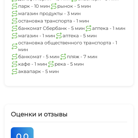
остановка общественного транспорта
парк - 10 мин
рынок - 5 мин
1 мин
Для вечеринок
Мини-гольф
магазин продукты - 3 мин
остановка транспорта - 1 мин
банкомат
Бильярд
банкомат Сбербанк - 5 мин
аптека - 1 мин
5 мин
магазин - 1 мин
аптека - 5 мин
Настольный теннис
остановка общественного транспорта - 1
пляж
мин
7 мин
банкомат - 5 мин
пляж - 7 мин
Дартс
кафе - 1 мин
река - 5 мин
кафе
1 мин
аквапарк - 5 мин
Каток
река
Пляж
5 мин
Солярий
аквапарк
5 мин
Оценки и отзывы
Массаж
Ночной клуб
0.0