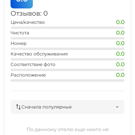
Караоке
Отзывов: 0
Библиотека
0.0
Цена/качество
0.0
Чистота
Сад
0.0
Номер
Терраса
0.0
Качество обслуживания
0.0
Соответствие фото
Садовая мебель
0.0
Расположение
Джиппинг
Конные прогулки
Сначала популярные
Прогулки на яхте
Шоу-программы
По данному отелю еще никто не