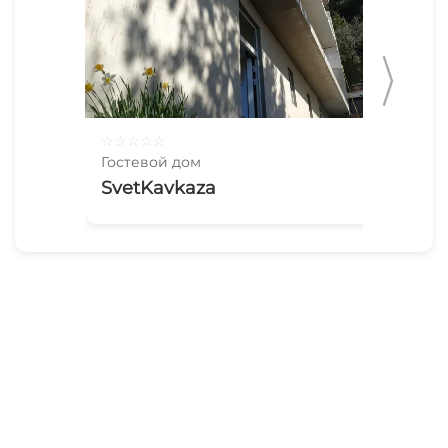
☆
☆
☆
☆
☆
☆
☆
Гостевой дом
Гос
SvetKavkaza
T-