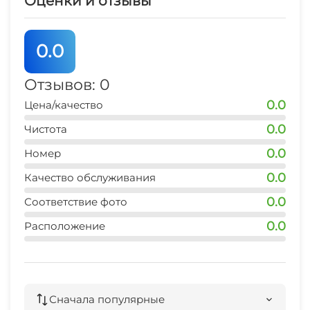
Оценки и отзывы
Массаж
Ночной клуб
0.0
Караоке
Отзывов: 0
Библиотека
0.0
Цена/качество
0.0
Чистота
Сад
0.0
Номер
Терраса
0.0
Качество обслуживания
0.0
Соответствие фото
Садовая мебель
0.0
Расположение
Джиппинг
Конные прогулки
Сначала популярные
Прогулки на яхте