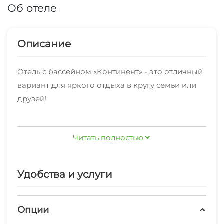
Об отеле
Описание
Отель с бассейном «Континент» - это отличный
вариант для яркого отдыха в кругу семьи или
друзей!
На территории отеля располагается
Читать полностью
подогреваемый бассейн и необходимый
инвентарь для принятия солнечных ванн с
панорамным видом на море. Для удобства
Удобства и услуги
гостей в бассейне имеется детский и взрослый
отсек для купания. Бассейн функционирует с 5
мая 2025 года. Во дворе кафе-столовая со
Опции
вкусной домашней едой.