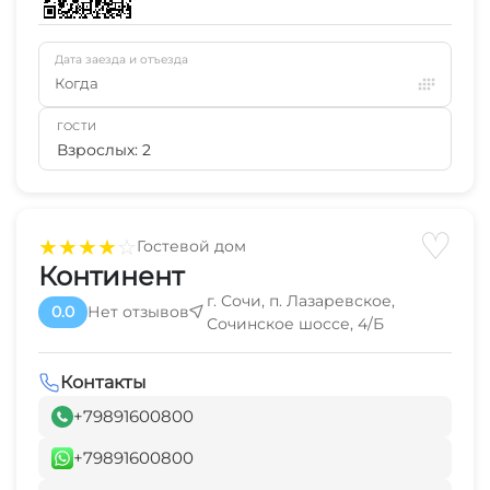
Дата заезда и отъезда
Когда
ГОСТИ
Взрослых: 2
♡
★
★
★
★
☆
Гостевой дом
Континент
г. Сочи, п. Лазаревское,
0.0
Нет отзывов
Сочинское шоссе, 4/Б
Контакты
+79891600800
+79891600800