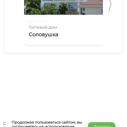
☆
☆
☆
☆
☆
☆
☆
Гостевой дом
Гос
Соловушка
Ди
Продолжая пользоваться сайтом, вы
О компании
соглашаетесь на использование
Понятно