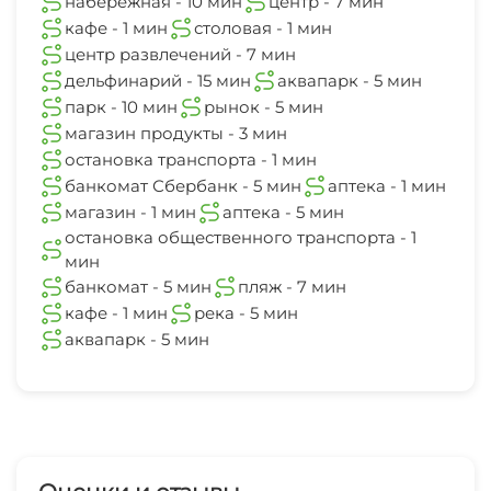
набережная - 10 мин
центр - 7 мин
Прокат велосипедов
Верховая езда
аптека
кафе - 1 мин
столовая - 1 мин
5 мин
центр развлечений - 7 мин
Рыбалка в открытом море
Поле для гольфа (в пределах 3 км)
дельфинарий - 15 мин
аквапарк - 5 мин
остановка общественного транспорта
парк - 10 мин
рынок - 5 мин
1 мин
Для вечеринок
Мини-гольф
магазин продукты - 3 мин
остановка транспорта - 1 мин
банкомат
Бильярд
банкомат Сбербанк - 5 мин
аптека - 1 мин
5 мин
магазин - 1 мин
аптека - 5 мин
Настольный теннис
остановка общественного транспорта - 1
пляж
мин
7 мин
банкомат - 5 мин
пляж - 7 мин
Дартс
кафе - 1 мин
река - 5 мин
кафе
1 мин
аквапарк - 5 мин
Каток
река
Пляж
5 мин
Солярий
аквапарк
5 мин